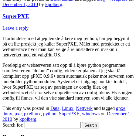
December 1, 2010
by
kpolberg
.
SuperPXE
Leave a reply
I forbindelse med at jeg tenkte å lære meg python, har jeg begynnt
på ett lite prosjekt jeg kaller SuperPXE. Målet med prosjektet er ett
webinterface hvor man kan velge å reinnstallere en maskin i
nettverket med ett valgfritt OS.
Foreløpig er webserveren satt opp til å kjøre python programmet
som leverer en “default” config, videre er planen at jeg skal få
kompilert opp gPXE 0.9.6+ som automatisk peker mot serveren som
inneholder python modulen. Systemet er i utgangspunktet to delt,
hvor SuperPXE tar seg av parsingen av config filer, og
webinterfacet står for selve opprettelsen av config filene. Hvis ingen
config fil finnes, vil den vise standard menyen som vi alle kjenner.
This entry was posted in
Data
,
Linux
,
Nettverk
and tagged
gpxe
,
linux
,
pxe
,
pxelinux
,
python
,
SuperPXE
,
windows
on
December 1,
2010
by
kpolberg
.
Search for: