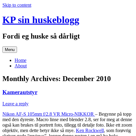
Skip to content
KP sin huskeblogg
Fordi eg huske så dårligt
Menu
Home
About
Monthly Archives:
December 2010
Kamerautstyr
Leave a reply
Nikon AF-S 105mm f/2.8 VR Micro-NIKKOR
– Begynne på topp
med den dyreste. Macro linse med blender 2.8, ser for meg at denne
også kan brukes til portrett foto, tillegg til detalje foto. Ikke ett zoom
objektiv, men dette betyr ikke så mye.
Ken Rockwell
, som forøvrig
skriver gode “reviews”, legger denne nesten i en må ha boks.