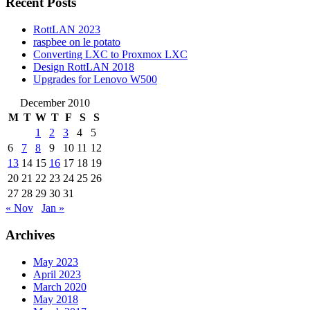
Recent Posts
RottLAN 2023
raspbee on le potato
Converting LXC to Proxmox LXC
Design RottLAN 2018
Upgrades for Lenovo W500
December 2010
M
T
W
T
F
S
S
1
2
3
4
5
6
7
8
9
10
11
12
13
14
15
16
17
18
19
20
21
22
23
24
25
26
27
28
29
30
31
« Nov
Jan »
Archives
May 2023
April 2023
March 2020
May 2018