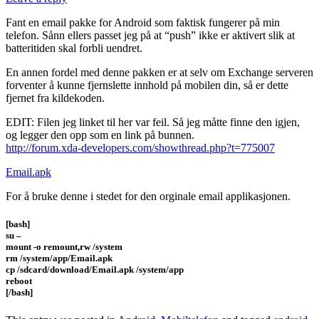
Fant en email pakke for Android som faktisk fungerer på min
telefon. Sånn ellers passet jeg på at “push” ikke er aktivert slik at
batteritiden skal forbli uendret.
En annen fordel med denne pakken er at selv om Exchange serveren
forventer å kunne fjernslette innhold på mobilen din, så er dette
fjernet fra kildekoden.
EDIT: Filen jeg linket til her var feil. Så jeg måtte finne den igjen,
og legger den opp som en link på bunnen.
http://forum.xda-developers.com/showthread.php?t=775007
Email.apk
For å bruke denne i stedet for den orginale email applikasjonen.
[bash]
su –
mount -o remount,rw /system
rm /system/app/Email.apk
cp /sdcard/download/Email.apk /system/app
reboot
[/bash]