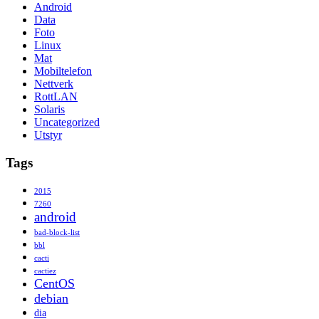
Android
Data
Foto
Linux
Mat
Mobiltelefon
Nettverk
RottLAN
Solaris
Uncategorized
Utstyr
Tags
2015
7260
android
bad-block-list
bbl
cacti
cactiez
CentOS
debian
dia