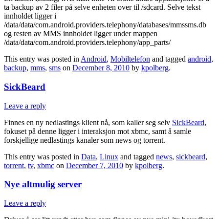
ta backup av 2 filer på selve enheten over til /sdcard. Selve tekst
innholdet ligger i
/data/data/com.android.providers.telephony/databases/mmssms.db
og resten av MMS innholdet ligger under mappen
/data/data/com.android.providers.telephony/app_parts/
This entry was posted in
Android
,
Mobiltelefon
and tagged
android
,
backup
,
mms
,
sms
on
December 8, 2010
by
kpolberg
.
SickBeard
Leave a reply
Finnes en ny nedlastings klient nå, som kaller seg selv
SickBeard
,
fokuset på denne ligger i interaksjon mot xbmc, samt å samle
forskjellige nedlastings kanaler som news og torrent.
This entry was posted in
Data
,
Linux
and tagged
news
,
sickbeard
,
torrent
,
tv
,
xbmc
on
December 7, 2010
by
kpolberg
.
Nye altmulig server
Leave a reply