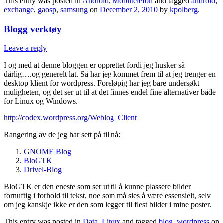
This entry was posted in
Android
,
Mobiltelefon
and tagged
android
,
exchange
,
gaosp
,
samsung
on
December 2, 2010
by
kpolberg
.
Blogg verktøy
Leave a reply
I og med at denne bloggen er opprettet fordi jeg husker så
dårlig….og generelt lat. Så har jeg kommet frem til at jeg trenger en
desktop klient for wordpress. Foreløpig har jeg bare undersøkt
muligheten, og det ser ut til at det finnes endel fine alternativer både
for Linux og Windows.
http://codex.wordpress.org/Weblog_Client
Rangering av de jeg har sett på til nå:
GNOME Blog
BloGTK
Drivel-Blog
BloGTK er den eneste som ser ut til å kunne plassere bilder
fornuftig i forhold til tekst, noe som må sies å være essensielt, selv
om jeg kanskje ikke er den som legger til flest bilder i mine poster.
This entry was posted in
Data
,
Linux
and tagged
blog
,
wordpress
on