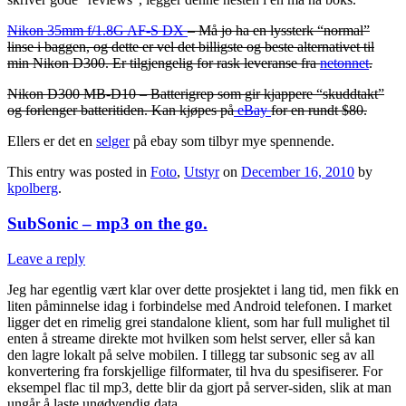
Nikon 35mm f/1.8G AF-S DX
– Må jo ha en lyssterk “normal”
linse i baggen, og dette er vel det billigste og beste alternativet til
min Nikon D300. Er tilgjengelig for rask leveranse fra
netonnet
.
Nikon D300 MB-D10 – Batterigrep som gir kjappere “skuddtakt”
og forlenger batteritiden. Kan kjøpes på
eBay
for en rundt $80.
Ellers er det en
selger
på ebay som tilbyr mye spennende.
This entry was posted in
Foto
,
Utstyr
on
December 16, 2010
by
kpolberg
.
SubSonic – mp3 on the go.
Leave a reply
Jeg har egentlig vært klar over dette prosjektet i lang tid, men fikk en
liten påminnelse idag i forbindelse med Android telefonen. I market
ligger det en rimelig grei standalone klient, som har full mulighet til
enten å streame direkte mot hvilken som helst server, eller så kan
den lagre lokalt på selve mobilen. I tillegg tar subsonic seg av all
konvertering fra forskjellige filformater, til hva du spesifiserer. For
eksempel flac til mp3, dette blir da gjort på server-siden, slik at man
ungår å laste unødvendig data.