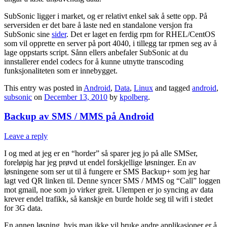
SubSonic ligger i market, og er relativt enkel sak å sette opp. På
serversiden er det bare å laste ned en standalone versjon fra
SubSonic sine
sider
. Det er laget en ferdig rpm for RHEL/CentOS
som vil opprette en server på port 4040, i tillegg tar rpmen seg av å
lage oppstarts script. Sånn ellers anbefaler SubSonic at du
innstallerer endel codecs for å kunne utnytte transcoding
funksjonaliteten som er innebygget.
This entry was posted in
Android
,
Data
,
Linux
and tagged
android
,
subsonic
on
December 13, 2010
by
kpolberg
.
Backup av SMS / MMS på Android
Leave a reply
I og med at jeg er en “horder” så sparer jeg jo på alle SMSer,
foreløpig har jeg prøvd ut endel forskjellige løsninger. En av
løsningene som ser ut til å fungere er SMS Backup+ som jeg har
lagt ved QR linken til. Denne syncer SMS / MMS og “Call” loggen
mot gmail, noe som jo virker greit. Ulempen er jo syncing av data
krever endel trafikk, så kanskje en burde holde seg til wifi i stedet
for 3G data.
En annen løsning, hvis man ikke vil bruke andre applikasjoner er å