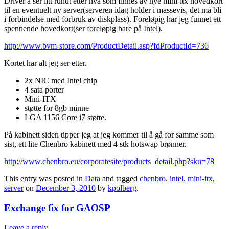
Driver å ser litt rundt etter hva som finnes av nye mini-itx hovedkort
til en eventuelt ny server(serveren idag holder i massevis, det må bli
i forbindelse med forbruk av diskplass). Foreløpig har jeg funnet ett
spennende hovedkort(ser foreløpig bare på Intel).
http://www.bvm-store.com/ProductDetail.asp?fdProductId=736
Kortet har alt jeg ser etter.
2x NIC med Intel chip
4 sata porter
Mini-ITX
støtte for 8gb minne
LGA 1156 Core i7 støtte.
På kabinett siden tipper jeg at jeg kommer til å gå for samme som
sist, ett lite Chenbro kabinett med 4 stk hotswap brønner.
http://www.chenbro.eu/corporatesite/products_detail.php?sku=78
This entry was posted in
Data
and tagged
chenbro
,
intel
,
mini-itx
,
server
on
December 3, 2010
by
kpolberg
.
Exchange fix for GAOSP
Leave a reply