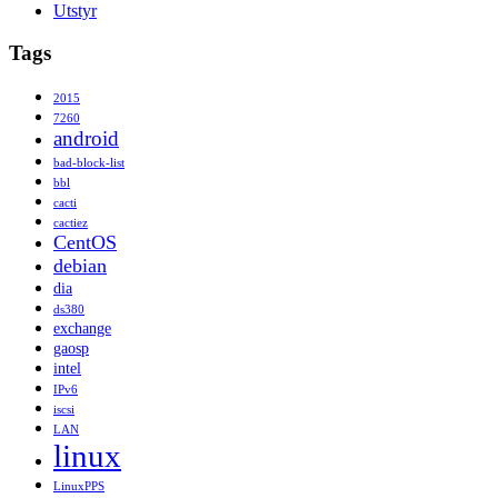
Utstyr
Tags
2015
7260
android
bad-block-list
bbl
cacti
cactiez
CentOS
debian
dia
ds380
exchange
gaosp
intel
IPv6
iscsi
LAN
linux
LinuxPPS