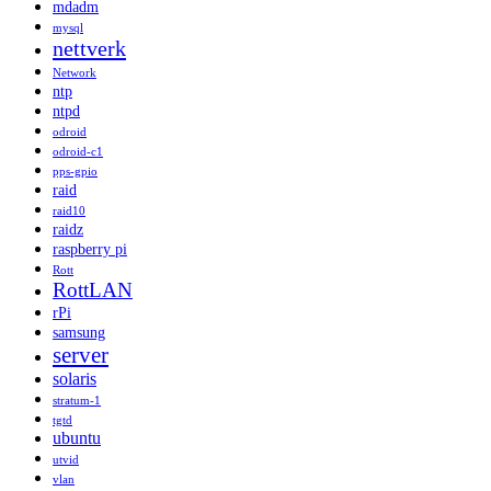
mdadm
mysql
nettverk
Network
ntp
ntpd
odroid
odroid-c1
pps-gpio
raid
raid10
raidz
raspberry pi
Rott
RottLAN
rPi
samsung
server
solaris
stratum-1
tgtd
ubuntu
utvid
vlan