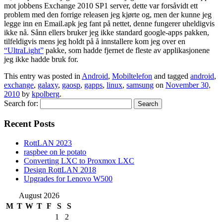
mot jobbens Exchange 2010 SP1 server, dette var forsåvidt ett
problem med den forrige releasen jeg kjørte og, men der kunne jeg
legge inn en Email.apk jeg fant på nettet, denne fungerer uheldigvis
ikke nå. Sånn ellers bruker jeg ikke standard google-apps pakken,
tilfeldigvis mens jeg holdt på å innstallere kom jeg over en
“UltraLight”
pakke, som hadde fjernet de fleste av applikasjonene
jeg ikke hadde bruk for.
This entry was posted in
Android
,
Mobiltelefon
and tagged
android
,
exchange
,
galaxy
,
gaosp
,
gapps
,
linux
,
samsung
on
November 30,
2010
by
kpolberg
.
Search for:
Recent Posts
RottLAN 2023
raspbee on le potato
Converting LXC to Proxmox LXC
Design RottLAN 2018
Upgrades for Lenovo W500
August 2026
M
T
W
T
F
S
S
1
2