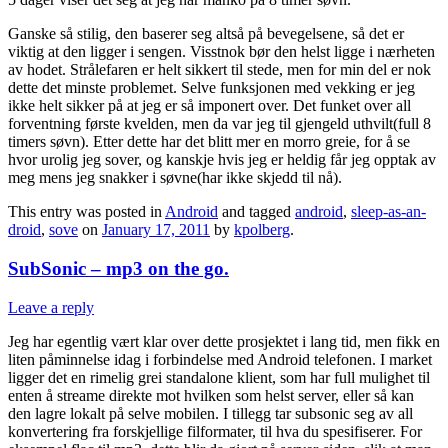
Ganske så stilig, den baserer seg altså på bevegelsene, så det er
viktig at den ligger i sengen. Visstnok bør den helst ligge i nærheten
av hodet. Strålefaren er helt sikkert til stede, men for min del er nok
dette det minste problemet. Selve funksjonen med vekking er jeg
ikke helt sikker på at jeg er så imponert over. Det funket over all
forventning første kvelden, men da var jeg til gjengeld uthvilt(full 8
timers søvn). Etter dette har det blitt mer en morro greie, for å se
hvor urolig jeg sover, og kanskje hvis jeg er heldig får jeg opptak av
meg mens jeg snakker i søvne(har ikke skjedd til nå).
This entry was posted in
Android
and tagged
android
,
sleep-as-an-
droid
,
sove
on
January 17, 2011
by
kpolberg
.
SubSonic – mp3 on the go.
Leave a reply
Jeg har egentlig vært klar over dette prosjektet i lang tid, men fikk en
liten påminnelse idag i forbindelse med Android telefonen. I market
ligger det en rimelig grei standalone klient, som har full mulighet til
enten å streame direkte mot hvilken som helst server, eller så kan
den lagre lokalt på selve mobilen. I tillegg tar subsonic seg av all
konvertering fra forskjellige filformater, til hva du spesifiserer. For