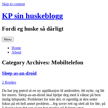
Skip to content
KP sin huskeblogg
Fordi eg huske så dårligt
Menu
Home
About
Category Archives:
Mobiltelefon
Sleep-as-an-droid
2 Replies
Da har jeg prøvd ut en ny applikasjon til androiden, litt nytte, og litt
for morro. Sleep-as-an-droid skal hjelpe deg med å våkne på best
mulig tidspunkt. Problemet for min del, er egentlig at den setter
fokus på ett helt annet problem…Jeg sover rett og slett alt for lite, på
5 dager viser det seg at jeg har manko på 8 timer søvn.