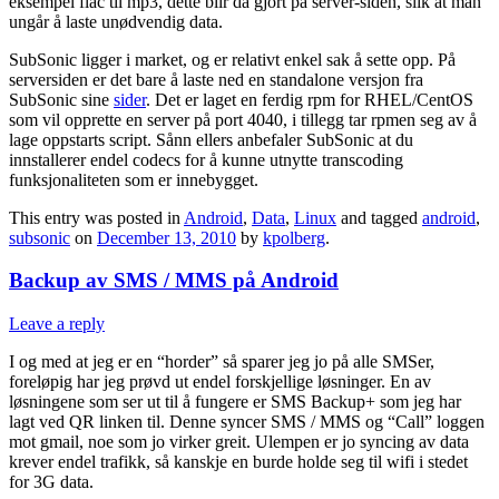
eksempel flac til mp3, dette blir da gjort på server-siden, slik at man
ungår å laste unødvendig data.
SubSonic ligger i market, og er relativt enkel sak å sette opp. På
serversiden er det bare å laste ned en standalone versjon fra
SubSonic sine
sider
. Det er laget en ferdig rpm for RHEL/CentOS
som vil opprette en server på port 4040, i tillegg tar rpmen seg av å
lage oppstarts script. Sånn ellers anbefaler SubSonic at du
innstallerer endel codecs for å kunne utnytte transcoding
funksjonaliteten som er innebygget.
This entry was posted in
Android
,
Data
,
Linux
and tagged
android
,
subsonic
on
December 13, 2010
by
kpolberg
.
Backup av SMS / MMS på Android
Leave a reply
I og med at jeg er en “horder” så sparer jeg jo på alle SMSer,
foreløpig har jeg prøvd ut endel forskjellige løsninger. En av
løsningene som ser ut til å fungere er SMS Backup+ som jeg har
lagt ved QR linken til. Denne syncer SMS / MMS og “Call” loggen
mot gmail, noe som jo virker greit. Ulempen er jo syncing av data
krever endel trafikk, så kanskje en burde holde seg til wifi i stedet
for 3G data.