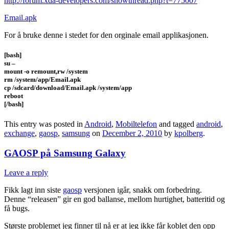
http://forum.xda-developers.com/showthread.php?t=775007
Email.apk
For å bruke denne i stedet for den orginale email applikasjonen.
[bash]
su –
mount -o remount,rw /system
rm /system/app/Email.apk
cp /sdcard/download/Email.apk /system/app
reboot
[/bash]
This entry was posted in
Android
,
Mobiltelefon
and tagged
android
,
exchange
,
gaosp
,
samsung
on
December 2, 2010
by
kpolberg
.
GAOSP på Samsung Galaxy
Leave a reply
Fikk lagt inn siste
gaosp
versjonen igår, snakk om forbedring.
Denne “releasen” gir en god ballanse, mellom hurtighet, batteritid og
få bugs.
Største problemet jeg finner til nå er at jeg ikke får koblet den opp