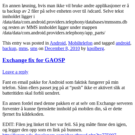
En annen løsning, hvis man ikke vil bruke andre applikasjoner er å
ta backup av 2 filer på selve enheten over til /sdcard. Selve tekst
innholdet ligger i
/data/data/com.android.providers.telephony/databases/mmssms.db
og resten av MMS innholdet ligger under mappen
/data/data/com.android.providers.telephony/app_parts/
This entry was posted in
Android
,
Mobiltelefon
and tagged
android
,
backup
,
mms
,
sms
on
December 8, 2010
by
kpolberg
.
Exchange fix for GAOSP
Leave a reply
Fant en email pakke for Android som faktisk fungerer på min
telefon. Sånn ellers passet jeg på at “push” ikke er aktivert slik at
batteritiden skal forbli uendret.
En annen fordel med denne pakken er at selv om Exchange serveren
forventer å kunne fjernslette innhold på mobilen din, så er dette
fjernet fra kildekoden.
EDIT: Filen jeg linket til her var feil. Så jeg måtte finne den igjen,
og legger den opp som en link på bunnen.