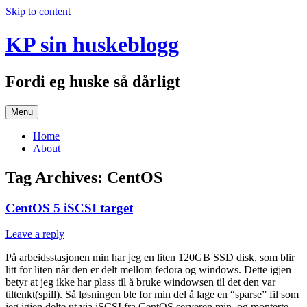
Skip to content
KP sin huskeblogg
Fordi eg huske så dårligt
Menu
Home
About
Tag Archives:
CentOS
CentOS 5 iSCSI target
Leave a reply
På arbeidsstasjonen min har jeg en liten 120GB SSD disk, som blir
litt for liten når den er delt mellom fedora og windows. Dette igjen
betyr at jeg ikke har plass til å bruke windowsen til det den var
tiltenkt(spill). Så løsningen ble for min del å lage en “sparse” fil som
jeg igjen delte ut via iSCSI fra CentOS serveren min, og monterte