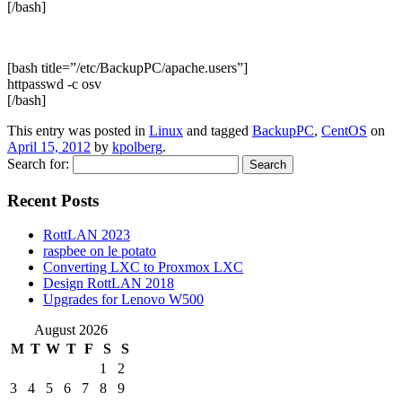
[/bash]
[bash title=”/etc/BackupPC/apache.users”]
httpasswd -c osv
[/bash]
This entry was posted in
Linux
and tagged
BackupPC
,
CentOS
on
April 15, 2012
by
kpolberg
.
Search for:
Recent Posts
RottLAN 2023
raspbee on le potato
Converting LXC to Proxmox LXC
Design RottLAN 2018
Upgrades for Lenovo W500
August 2026
M
T
W
T
F
S
S
1
2
3
4
5
6
7
8
9