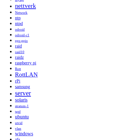
nettverk
Network
ntp
ntpd
odroid
odroid-c1
pps-gpio
raid
raid10
raidz
raspberry pi
Rott
RottLAN
rPi
samsung
server
solaris
stratum-1
tgtd
ubuntu
utvid
vlan
windows
zfs