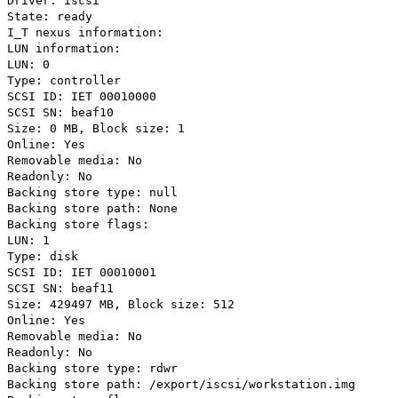
Driver: iscsi
State: ready
I_T nexus information:
LUN information:
LUN: 0
Type: controller
SCSI ID: IET 00010000
SCSI SN: beaf10
Size: 0 MB, Block size: 1
Online: Yes
Removable media: No
Readonly: No
Backing store type: null
Backing store path: None
Backing store flags:
LUN: 1
Type: disk
SCSI ID: IET 00010001
SCSI SN: beaf11
Size: 429497 MB, Block size: 512
Online: Yes
Removable media: No
Readonly: No
Backing store type: rdwr
Backing store path: /export/iscsi/workstation.img