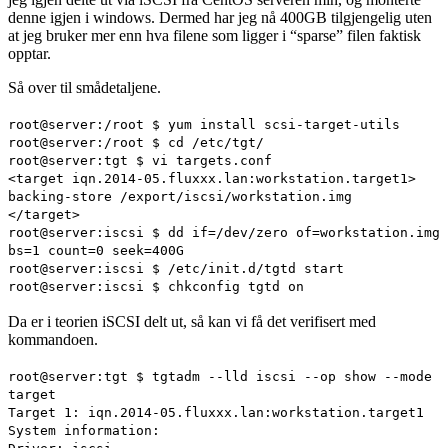
denne igjen i windows. Dermed har jeg nå 400GB tilgjengelig uten
at jeg bruker mer enn hva filene som ligger i “sparse” filen faktisk
opptar.
Så over til smådetaljene.
root@server:/root $ yum install scsi-target-utils
root@server:/root $ cd /etc/tgt/
root@server:tgt $ vi targets.conf
<target iqn.2014-05.fluxxx.lan:workstation.target1>
backing-store /export/iscsi/workstation.img
</target>
root@server:iscsi $ dd if=/dev/zero of=workstation.img
bs=1 count=0 seek=400G
root@server:iscsi $ /etc/init.d/tgtd start
root@server:iscsi $ chkconfig tgtd on
Da er i teorien iSCSI delt ut, så kan vi få det verifisert med
kommandoen.
root@server:tgt $ tgtadm --lld iscsi --op show --mode
target
Target 1: iqn.2014-05.fluxxx.lan:workstation.target1
System information: