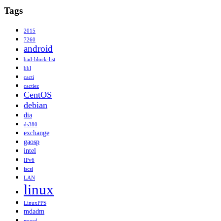
Tags
2015
7260
android
bad-block-list
bbl
cacti
cactiez
CentOS
debian
dia
ds380
exchange
gaosp
intel
IPv6
iscsi
LAN
linux
LinuxPPS
mdadm
mysql