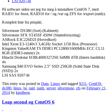
LSI 9207-8i
På software siden ser jeg for meg å innstallere CentOS 7, med
RAID1 for /boot, RAID10 for / og /var og ZFS for /export (raidz).
Komplett liste fra prisjakt.
Silverstone DS380 (Sort) (Kabinett)
Silverstone SFX ST45SF 450W (Strømforsyning)
ASRock E3C226D2I (Hovedkort)
Intel Xeon E3-1240v3 3,4GHz Socket 1150 Box (Prosessor)
Kingston ValueRAM TS DDR3 PC12800/1600MHz ECC CL11
8GB (DDR3-minne) 2x
Hitachi Deskstar H3IK40003272SE 64MB 4TB (Intern harddisk)
4x
Samsung 840 EVO Series 2.5″ SSD 250GB (Solid State Disk
(SSD)) 2x
LSI SAS 9207-8i
This entry was posted in
Data
,
Linux
and tagged
9211
,
CentOS
,
ds380
,
linux
,
lsi
,
raid
,
raidz
,
server
,
silverstone
,
zfs
on
February 21,
2014
by
kpolberg
.
Leap second og CentOS 6