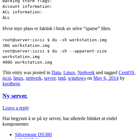
Backing store flags:
Account information:
ACL information:
ALL
Hvor mye plass er faktisk i bruk av selve “sparse” filen.
root@server:iscsi $ du -sh workstation.img
30G workstation.img
root@server:iscsi $ du -sh --apparent-size
workstation.img
400G workstation.img
This entry was posted in
Data
,
Linux
,
Nettverk
and tagged
CentOS
,
iscsi
,
linux
,
nettverk
,
server
,
tgtd
,
windows
on
May 6, 2014
by
kpolberg
.
Ny server.
Leave a reply
Har begynnt å se på ny server, har allerede blinket ut endel
komponenter.
Silverstone DS380