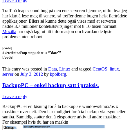
Leave a reply
Traff på leap second bug på den ene serveren hjemme, utifra hva jeg
har klart å lese meg til senere, så treffer denne bugen helst flertrådete
applikasjoner. Ellers så kunne dette også vises med at serveren
hadde 3.7 millioner kontekstsvitsjinger mot 8-10 tusen normalt.
Mozilla
har også lagt ut litt informasjon om hvordan de løste
problemet uten reboot.
[code]
# /etc/init.d/ntp stop; date -s “`date`”
[/code]
This entry was posted in
Data
,
Linux
and tagged
CentOS
,
linux
,
server
on
July 3, 2012
by
kpolberg
.
BackupPC – enkel backup satt i praksis.
Leave a reply
BackupPC er en løsning for å ta backup av windows/linux/os x
maskiner over nett. Den har mulighet for å ta backup via rsync eller
samba. Samtidig støtter den å eksportere arkiv til andre maskiner.
For eksempel hvis du har en maskin