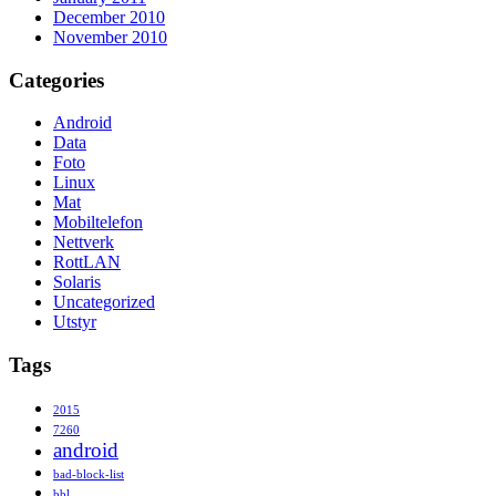
December 2010
November 2010
Categories
Android
Data
Foto
Linux
Mat
Mobiltelefon
Nettverk
RottLAN
Solaris
Uncategorized
Utstyr
Tags
2015
7260
android
bad-block-list
bbl