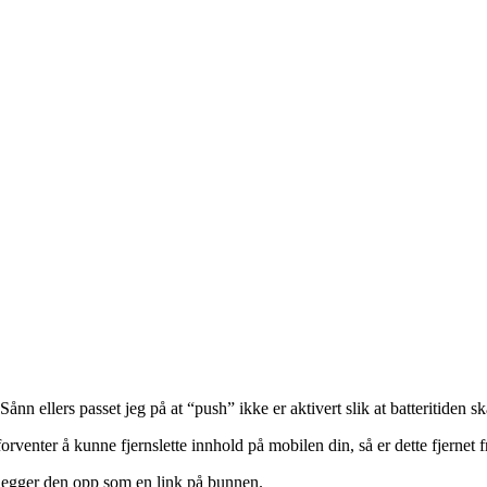
n ellers passet jeg på at “push” ikke er aktivert slik at batteritiden ska
enter å kunne fjernslette innhold på mobilen din, så er dette fjernet f
og legger den opp som en link på bunnen.