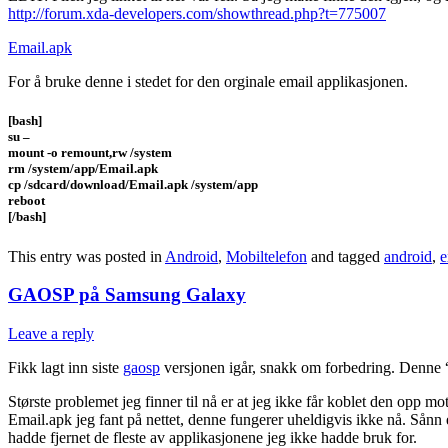
http://forum.xda-developers.com/showthread.php?t=775007
Email.apk
For å bruke denne i stedet for den orginale email applikasjonen.
[bash]
su –
mount -o remount,rw /system
rm /system/app/Email.apk
cp /sdcard/download/Email.apk /system/app
reboot
[/bash]
This entry was posted in
Android
,
Mobiltelefon
and tagged
android
,
e
GAOSP på Samsung Galaxy
Leave a reply
Fikk lagt inn siste
gaosp
versjonen igår, snakk om forbedring. Denne “r
Største problemet jeg finner til nå er at jeg ikke får koblet den opp 
Email.apk jeg fant på nettet, denne fungerer uheldigvis ikke nå. Sånn 
hadde fjernet de fleste av applikasjonene jeg ikke hadde bruk for.