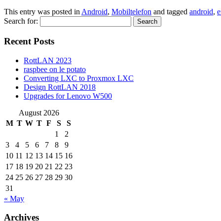
This entry was posted in
Android
,
Mobiltelefon
and tagged
android
,
e
Search for:
Recent Posts
RottLAN 2023
raspbee on le potato
Converting LXC to Proxmox LXC
Design RottLAN 2018
Upgrades for Lenovo W500
August 2026
M
T
W
T
F
S
S
1
2
3
4
5
6
7
8
9
10
11
12
13
14
15
16
17
18
19
20
21
22
23
24
25
26
27
28
29
30
31
« May
Archives