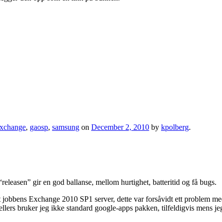
xchange
,
gaosp
,
samsung
on
December 2, 2010
by
kpolberg
.
eleasen” gir en god ballanse, mellom hurtighet, batteritid og få bugs.
mot jobbens Exchange 2010 SP1 server, dette var forsåvidt ett problem me
ellers bruker jeg ikke standard google-apps pakken, tilfeldigvis mens je