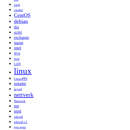
cacti
cactiez
CentOS
debian
dia
ds380
exchange
gaosp
intel
IPv6
iscsi
LAN
linux
LinuxPPS
mdadm
mysql
nettverk
Network
ntp
ntpd
odroid
odroid-c1
pps-gpio