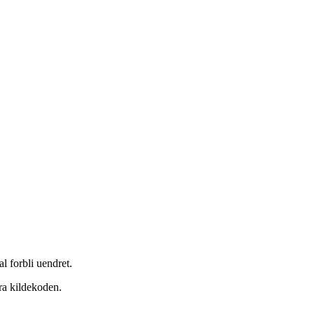
l forbli uendret.
ra kildekoden.