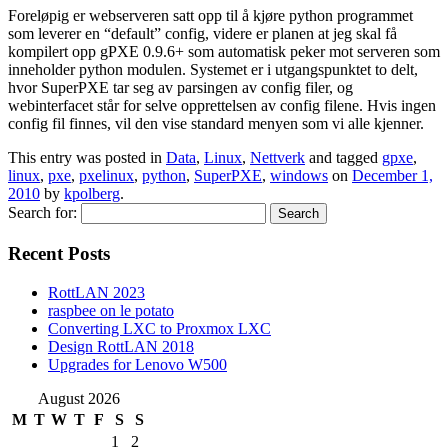
Foreløpig er webserveren satt opp til å kjøre python programmet
som leverer en “default” config, videre er planen at jeg skal få
kompilert opp gPXE 0.9.6+ som automatisk peker mot serveren som
inneholder python modulen. Systemet er i utgangspunktet to delt,
hvor SuperPXE tar seg av parsingen av config filer, og
webinterfacet står for selve opprettelsen av config filene. Hvis ingen
config fil finnes, vil den vise standard menyen som vi alle kjenner.
This entry was posted in
Data
,
Linux
,
Nettverk
and tagged
gpxe
,
linux
,
pxe
,
pxelinux
,
python
,
SuperPXE
,
windows
on
December 1,
2010
by
kpolberg
.
Search for:
Recent Posts
RottLAN 2023
raspbee on le potato
Converting LXC to Proxmox LXC
Design RottLAN 2018
Upgrades for Lenovo W500
August 2026
M
T
W
T
F
S
S
1
2