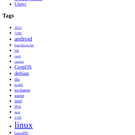
Utstyr
Tags
2015
7260
android
bad-block-list
bbl
cacti
cactiez
CentOS
debian
dia
ds380
exchange
gaosp
intel
IPv6
iscsi
LAN
linux
LinuxPPS