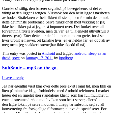
Ganske så stilig, den baserer seg altså på bevegelsene, så det er
viktig at den ligger i sengen. Visstnok bør den helst ligge i nærheten
av hodet. Strålefaren er helt sikkert til stede, men for min del er nok
dette det minste problemet. Selve funksjonen med vekking er jeg
ikke helt sikker på at jeg er så imponert over. Det funket over all
forventning første kvelden, men da var jeg til gjengeld uthvilt(full 8
timers søvn). Etter dette har det blitt mer en morro greie, for å se
hvor urolig jeg sover, og kanskje hvis jeg er heldig får jeg opptak av
meg mens jeg snakker i søvne(har ikke skjedd til nå).
This entry was posted in
Android
and tagged
android
,
sleep-as-an-
droid
,
sove
on
January 17, 2011
by
kpolberg
.
SubSonic – mp3 on the go.
Leave a reply
Jeg har egentlig vært klar over dette prosjektet i lang tid, men fikk en
liten påminnelse idag i forbindelse med Android telefonen. I market
ligger det en rimelig grei standalone klient, som har full mulighet til
enten å streame direkte mot hvilken som helst server, eller så kan
den lagre lokalt på selve mobilen. I tillegg tar subsonic seg av all
konvertering fra forskjellige filformater, til hva du spesifiserer. For