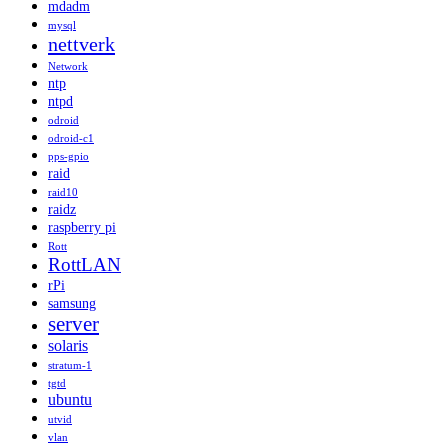
mdadm
mysql
nettverk
Network
ntp
ntpd
odroid
odroid-c1
pps-gpio
raid
raid10
raidz
raspberry pi
Rott
RottLAN
rPi
samsung
server
solaris
stratum-1
tgtd
ubuntu
utvid
vlan