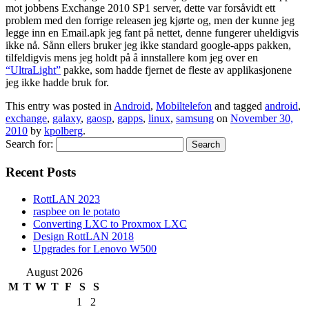
mot jobbens Exchange 2010 SP1 server, dette var forsåvidt ett
problem med den forrige releasen jeg kjørte og, men der kunne jeg
legge inn en Email.apk jeg fant på nettet, denne fungerer uheldigvis
ikke nå. Sånn ellers bruker jeg ikke standard google-apps pakken,
tilfeldigvis mens jeg holdt på å innstallere kom jeg over en
“UltraLight”
pakke, som hadde fjernet de fleste av applikasjonene
jeg ikke hadde bruk for.
This entry was posted in
Android
,
Mobiltelefon
and tagged
android
,
exchange
,
galaxy
,
gaosp
,
gapps
,
linux
,
samsung
on
November 30,
2010
by
kpolberg
.
Search for:
Recent Posts
RottLAN 2023
raspbee on le potato
Converting LXC to Proxmox LXC
Design RottLAN 2018
Upgrades for Lenovo W500
August 2026
M
T
W
T
F
S
S
1
2