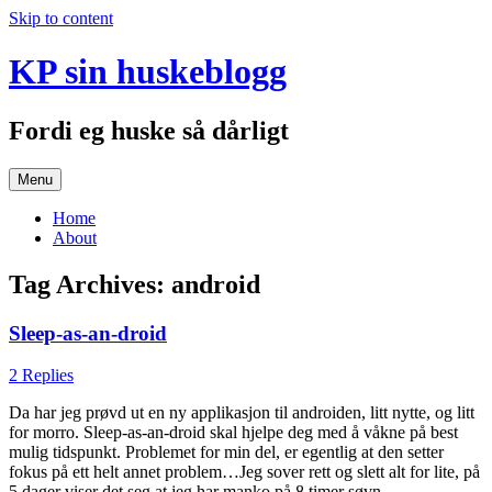
Skip to content
KP sin huskeblogg
Fordi eg huske så dårligt
Menu
Home
About
Tag Archives:
android
Sleep-as-an-droid
2 Replies
Da har jeg prøvd ut en ny applikasjon til androiden, litt nytte, og litt
for morro. Sleep-as-an-droid skal hjelpe deg med å våkne på best
mulig tidspunkt. Problemet for min del, er egentlig at den setter
fokus på ett helt annet problem…Jeg sover rett og slett alt for lite, på
5 dager viser det seg at jeg har manko på 8 timer søvn.