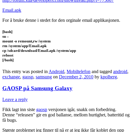
http://forum.xda-developers.com/showthread.php?t=775007
Email.apk
For å bruke denne i stedet for den orginale email applikasjonen.
[bash]
su –
mount -o remount,rw /system
rm /system/app/Email.apk
cp /sdcard/download/Email.apk /system/app
reboot
[/bash]
This entry was posted in
Android
,
Mobiltelefon
and tagged
android
,
exchange
,
gaosp
,
samsung
on
December 2, 2010
by
kpolberg
.
GAOSP på Samsung Galaxy
Leave a reply
Fikk lagt inn siste
gaosp
versjonen igår, snakk om forbedring.
Denne “releasen” gir en god ballanse, mellom hurtighet, batteritid og
få bugs.
Største problemet jeg finner til nå er at jeg ikke får koblet den opp