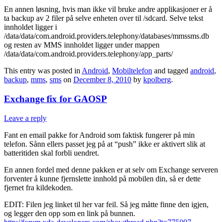
En annen løsning, hvis man ikke vil bruke andre applikasjoner er å
ta backup av 2 filer på selve enheten over til /sdcard. Selve tekst
innholdet ligger i
/data/data/com.android.providers.telephony/databases/mmssms.db
og resten av MMS innholdet ligger under mappen
/data/data/com.android.providers.telephony/app_parts/
This entry was posted in
Android
,
Mobiltelefon
and tagged
android
,
backup
,
mms
,
sms
on
December 8, 2010
by
kpolberg
.
Exchange fix for GAOSP
Leave a reply
Fant en email pakke for Android som faktisk fungerer på min
telefon. Sånn ellers passet jeg på at “push” ikke er aktivert slik at
batteritiden skal forbli uendret.
En annen fordel med denne pakken er at selv om Exchange serveren
forventer å kunne fjernslette innhold på mobilen din, så er dette
fjernet fra kildekoden.
EDIT: Filen jeg linket til her var feil. Så jeg måtte finne den igjen,
og legger den opp som en link på bunnen.