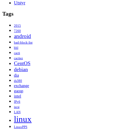
Utstyr
Tags
2015
7260
android
bad-block-list
bbl
cacti
cactiez
CentOS
debian
dia
ds380
exchange
gaosp
intel
IPv6
iscsi
LAN
linux
LinuxPPS