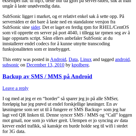
eksempel flac til mp3, dette blir da gjort på server-siden, slik at man
ungår å laste unødvendig data.
SubSonic ligger i market, og er relativt enkel sak å sette opp. På
serversiden er det bare å laste ned en standalone versjon fra
SubSonic sine
sider
. Det er laget en ferdig rpm for RHEL/CentOS
som vil opprette en server på port 4040, i tillegg tar rpmen seg av å
lage oppstarts script. Sånn ellers anbefaler SubSonic at du
innstallerer endel codecs for å kunne utnytte transcoding
funksjonaliteten som er innebygget.
This entry was posted in
Android
,
Data
,
Linux
and tagged
android
,
subsonic
on
December 13, 2010
by
kpolberg
.
Backup av SMS / MMS på Android
Leave a reply
I og med at jeg er en “horder” så sparer jeg jo på alle SMSer,
foreløpig har jeg prøvd ut endel forskjellige løsninger. En av
løsningene som ser ut til å fungere er SMS Backup+ som jeg har
lagt ved QR linken til. Denne syncer SMS / MMS og “Call” loggen
mot gmail, noe som jo virker greit. Ulempen er jo syncing av data
krever endel trafikk, så kanskje en burde holde seg til wifi i stedet
for 3G data.