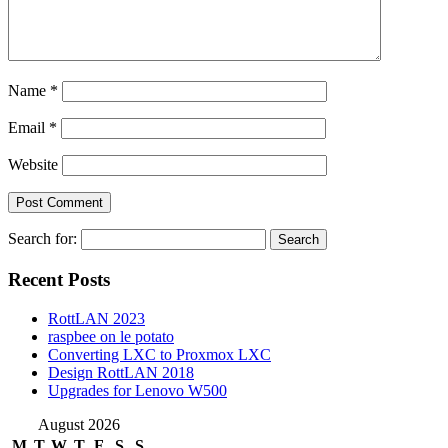
Name
*
Email
*
Website
Search for:
Recent Posts
RottLAN 2023
raspbee on le potato
Converting LXC to Proxmox LXC
Design RottLAN 2018
Upgrades for Lenovo W500
August 2026
M
T
W
T
F
S
S