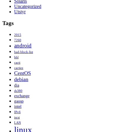
Solaris
Uncategorized
Utstyr
Tags
2015
7260
android
bad-block-list
bbl
cacti
cactiez
CentOS
debian
dia
ds380
exchange
gaosp
intel
IPv6
iscsi
LAN
linux