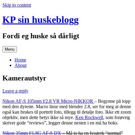
Skip to content
KP sin huskeblogg
Fordi eg huske så dårligt
Menu
Home
About
Kamerautstyr
Leave a reply
Nikon AF-S 105mm f/2.8 VR Micro-NIKKOR
– Begynne på topp
med den dyreste. Macro linse med blender 2.8, ser for meg at denne
også kan brukes til portrett foto, tillegg til detalje foto. Ikke ett zoom
objektiv, men dette betyr ikke så mye.
Ken Rockwell
, som forøvrig
skriver gode “reviews”, legger denne nesten i en må ha boks.
Nikon 35mm f/1.8G AF-S DX
– Må jo ha en lyssterk “normal”