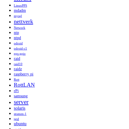
LinuxPPS
mdadm
mysql
nettverk
Network
ntp
ntpd
odroid
odroid-c1
pps-gpio
raid
raid10
raidz
raspberry pi
Rott
RottLAN
rPi
samsung
server
solaris
stratum-1
tgtd
ubuntu