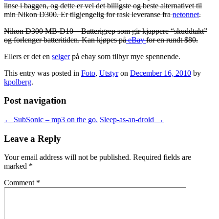
linse i baggen, og dette er vel det billigste og beste alternativet til
min Nikon D300. Er tilgjengelig for rask leveranse fra
netonnet
.
Nikon D300 MB-D10 – Batterigrep som gir kjappere “skuddtakt”
og forlenger batteritiden. Kan kjøpes på
eBay
for en rundt $80.
Ellers er det en
selger
på ebay som tilbyr mye spennende.
This entry was posted in
Foto
,
Utstyr
on
December 16, 2010
by
kpolberg
.
Post navigation
←
SubSonic – mp3 on the go.
Sleep-as-an-droid
→
Leave a Reply
Your email address will not be published.
Required fields are
marked
*
Comment
*