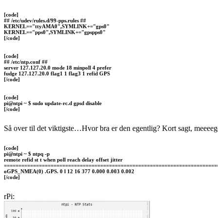
[code]
## /etc/udev/rules.d/99-pps.rules ##
KERNEL=="ttyAMA0",SYMLINK+="gps0"
KERNEL=="pps0",SYMLINK+="gpspps0"
[/code]
[code]
## /etc/ntp.conf ##
server 127.127.20.0 mode 18 minpoll 4 prefer
fudge 127.127.20.0 flag1 1 flag3 1 refid GPS
[/code]
[code]
pi@ntpi ~ $ sudo update-rc.d gpsd disable
[/code]
Så over til det viktigste…Hvor bra er den egentlig? Kort sagt, meeeege
[code]
pi@ntpi ~ $ ntpq -p
remote refid st t when poll reach delay offset jitter
=========================================================================
oGPS_NMEA(0) .GPS. 0 l 12 16 377 0.000 0.003 0.002
[/code]
rPi: