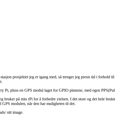
tasjon prosjektet jeg er igang med, så trenger jeg presis tid i forhold ti
t.
pberry Pi, pluss en GPS modul laget for GPIO pinnene, med egen PPS(Pul
eg bruker på min rPi for å forbedre ytelsen. I det store og det hele bruk
 GPS modulen, når den har muligheten til det.
ds/ sitt image.