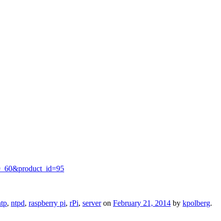
=59_60&product_id=95
ntp
,
ntpd
,
raspberry pi
,
rPi
,
server
on
February 21, 2014
by
kpolberg
.