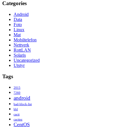
Categories
Android
Data
Foto
Linux
Mat
Mobiltelefon
Nettverk
RottLAN
Solaris
Uncategorized
Utstyr
Tags
2015
7260
android
bad-block-list
bbl
cacti
cactiez
CentOS