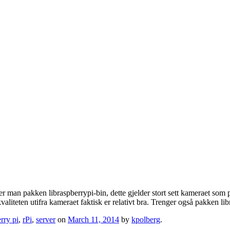
er man pakken libraspberrypi-bin, dette gjelder stort sett kameraet som 
aliteten utifra kameraet faktisk er relativt bra. Trenger også pakken lib
rry pi
,
rPi
,
server
on
March 11, 2014
by
kpolberg
.