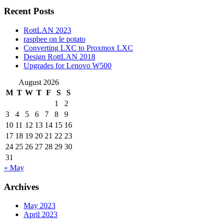
Recent Posts
RottLAN 2023
raspbee on le potato
Converting LXC to Proxmox LXC
Design RottLAN 2018
Upgrades for Lenovo W500
August 2026
M
T
W
T
F
S
S
1
2
3
4
5
6
7
8
9
10
11
12
13
14
15
16
17
18
19
20
21
22
23
24
25
26
27
28
29
30
31
« May
Archives
May 2023
April 2023