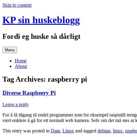
Skip to content
KP sin huskeblogg
Fordi eg huske så dårligt
Menu
Home
About
Tag Archives:
raspberry pi
Diverse Raspbeery Pi
Leave a reply
For å få tilgang til endel programmer som for eksempel raspistill treng
vært enklere å gå for ett normalt web kamera. Selv om det må sies at kv
This entry was posted in
Data
,
Linux
and tagged
debian
,
linux
,
raspbe