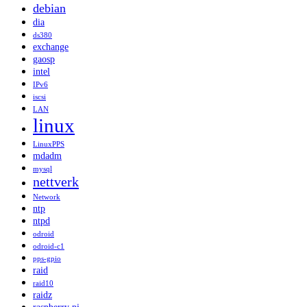
debian
dia
ds380
exchange
gaosp
intel
IPv6
iscsi
LAN
linux
LinuxPPS
mdadm
mysql
nettverk
Network
ntp
ntpd
odroid
odroid-c1
pps-gpio
raid
raid10
raidz