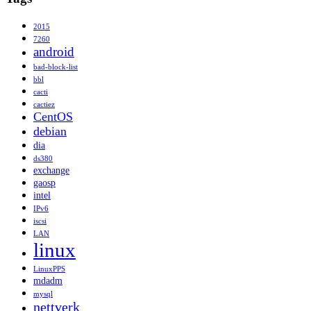
2015
7260
android
bad-block-list
bbl
cacti
cactiez
CentOS
debian
dia
ds380
exchange
gaosp
intel
IPv6
iscsi
LAN
linux
LinuxPPS
mdadm
mysql
nettverk