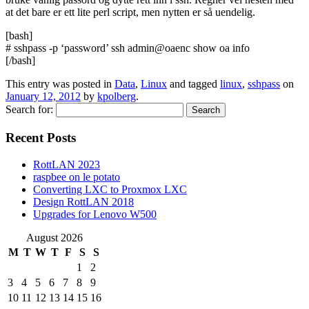
at det bare er ett lite perl script, men nytten er så uendelig.
[bash]
# sshpass -p ‘password’ ssh admin@oaenc show oa info
[/bash]
This entry was posted in
Data
,
Linux
and tagged
linux
,
sshpass
on
January 12, 2012
by
kpolberg
.
Search for:
Recent Posts
RottLAN 2023
raspbee on le potato
Converting LXC to Proxmox LXC
Design RottLAN 2018
Upgrades for Lenovo W500
August 2026
M
T
W
T
F
S
S
1
2
3
4
5
6
7
8
9
10
11
12
13
14
15
16