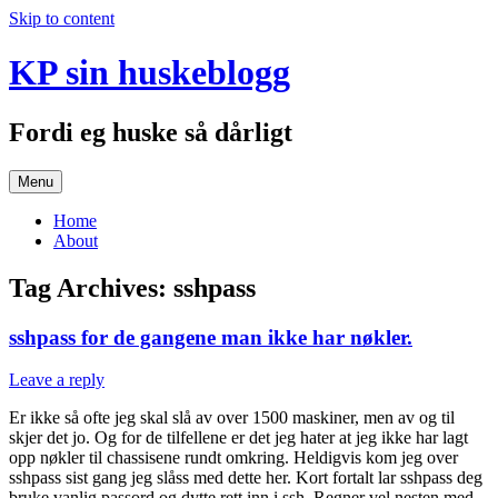
Skip to content
KP sin huskeblogg
Fordi eg huske så dårligt
Menu
Home
About
Tag Archives:
sshpass
sshpass for de gangene man ikke har nøkler.
Leave a reply
Er ikke så ofte jeg skal slå av over 1500 maskiner, men av og til
skjer det jo. Og for de tilfellene er det jeg hater at jeg ikke har lagt
opp nøkler til chassisene rundt omkring. Heldigvis kom jeg over
sshpass sist gang jeg slåss med dette her. Kort fortalt lar sshpass deg
bruke vanlig passord og dytte rett inn i ssh. Regner vel nesten med