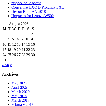
raspbee on le potato
Converting LXC to Proxmox LXC
Design RottLAN 2018
Upgrades for Lenovo W500
August 2026
M
T
W
T
F
S
S
1
2
3
4
5
6
7
8
9
10
11
12
13
14
15
16
17
18
19
20
21
22
23
24
25
26
27
28
29
30
31
« May
Archives
May 2023
April 2023
March 2020
May 2018
March 2017
February 2017