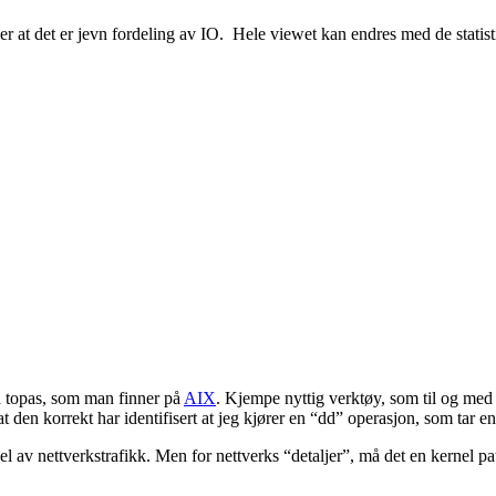
an ser at det er jevn fordeling av IO. Hele viewet kan endres med de statis
å topas, som man finner på
AIX
. Kjempe nyttig verktøy, som til og med 
t den korrekt har identifisert at jeg kjører en “dd” operasjon, som tar en 
l av nettverkstrafikk. Men for nettverks “detaljer”, må det en kernel pat