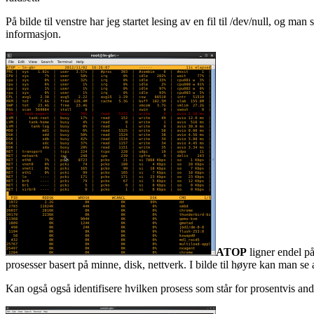
På bilde til venstre har jeg startet lesing av en fil til /dev/null, og m
informasjon.
ATOP
ligner endel p
prosesser basert på minne, disk, nettverk. I bilde til høyre kan man se a
Kan også også identifisere hvilken prosess som står for prosentvis ande