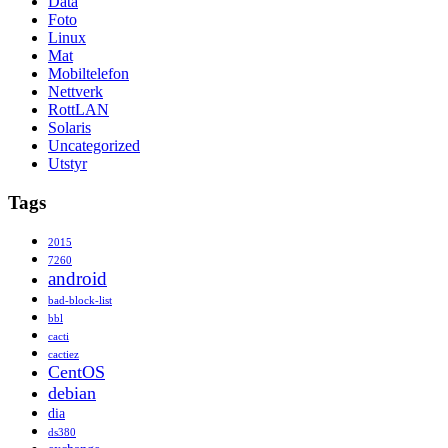
Data
Foto
Linux
Mat
Mobiltelefon
Nettverk
RottLAN
Solaris
Uncategorized
Utstyr
Tags
2015
7260
android
bad-block-list
bbl
cacti
cactiez
CentOS
debian
dia
ds380