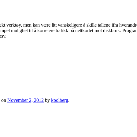
ekt verktøy, men kan være litt vanskeligere å skille tallene ifra hverand
ksempel mulighet til å korrelere trafikk på nettkortet mot diskbruk. Prog
osv.
on
November 2, 2012
by
kpolberg
.