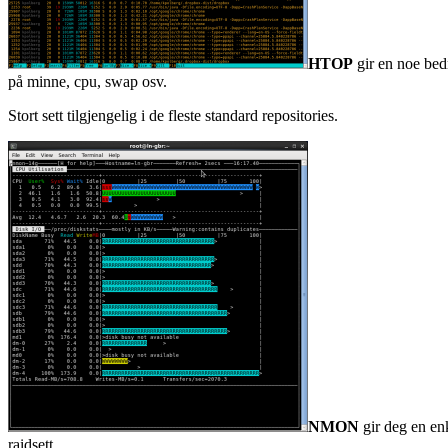
HTOP
gir en noe bed
på minne, cpu, swap osv.
Stort sett tilgjengelig i de fleste standard repositories.
NMON
gir deg en enk
raidsett.