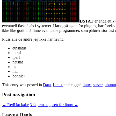
DSTAT
er enda ett kj
eventuell flaskehals i systemet. Har også støtte for plugins, har fore
ikke like godt til å finne eventuelle programmer, som påfører stor last 
Pluss alle de andre jeg ikke har nevnt.
ethstatus
iptraf
iperf
netstat
ps
mtr
bonnie++
This entry was posted in
Data
,
Linux
and tagged
linux
,
server
,
ubuntu
Post navigation
←
RedHat kake
3 skjerms oppsett for linux
→
Leave a Reply